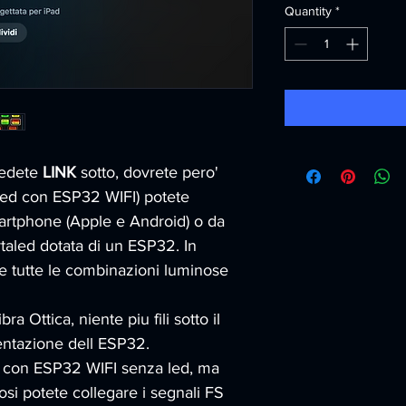
Quantity
*
edete 
LINK
 sotto, dovrete pero' 
aled con ESP32 WIFI) potete 
martphone (Apple e Android) o da 
rtaled dotata di un ESP32. In 
 tutte le combinazioni luminose 
ra Ottica, niente piu fili sotto il 
imentazione dell ESP32.
na con ESP32 WIFI senza led, ma 
cosi potete collegare i segnali FS 