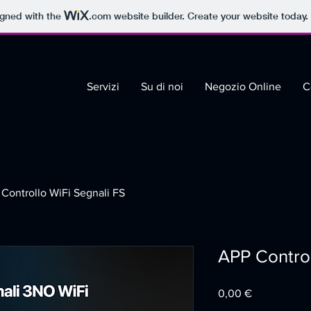
igned with the
.com
website builder. Create your website today.
Servizi
Su di noi
Negozio Online
C
Controllo WiFi Segnali FS
APP Control
Price
0,00 €