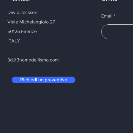
David Jackson
Email
Viale Michelangiolo 27
50125 Firenze
ITALY
3d
@3nomodellismo.com
Richiedi un preventivo