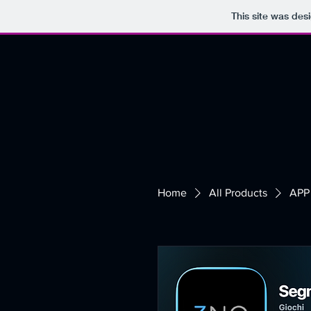
This site was des
Home
All Products
APP 