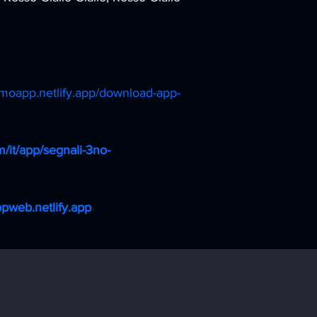
smoapp.netlify.app/download-app-
m/it/app/segnali-3no-
pweb.netlify.app