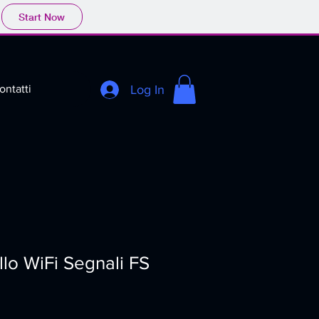
Start Now
Log In
ontatti
lo WiFi Segnali FS