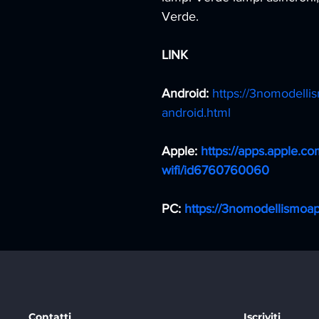
Verde.
LINK
Android: 
https://3nomodelli
android.html
Apple: 
https://apps.apple.co
wifi/id6760760060
PC: 
https://3nomodellismoap
Contatti
Iscriviti