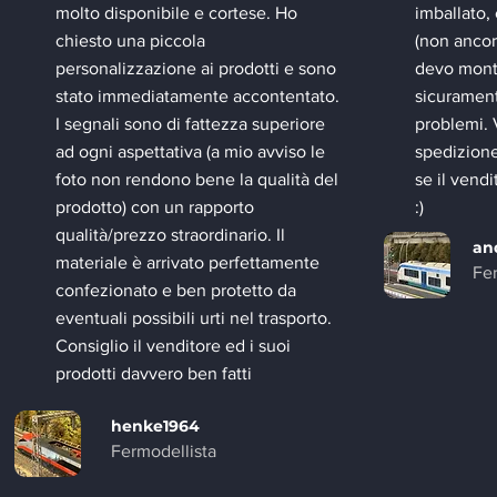
molto disponibile e cortese. Ho
imballato,
chiesto una piccola
(non ancor
personalizzazione ai prodotti e sono
devo monta
stato immediatamente accontentato.
sicurament
I segnali sono di fattezza superiore
problemi. 
ad ogni aspettativa (a mio avviso le
spedizione
foto non rendono bene la qualità del
se il vend
prodotto) con un rapporto
:)
qualità/prezzo straordinario. Il
an
materiale è arrivato perfettamente
Fer
confezionato e ben protetto da
eventuali possibili urti nel trasporto.
Consiglio il venditore ed i suoi
prodotti davvero ben fatti
henke1964
Fermodellista