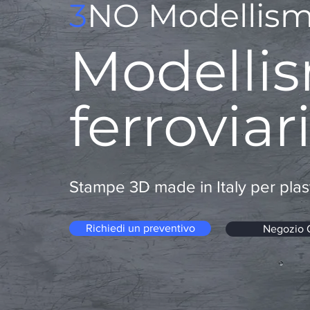
3
NO
Mod
ellis
Modelli
ferroviar
Stampe 3D made in Italy per plasti
Richiedi un preventivo
Negozio 