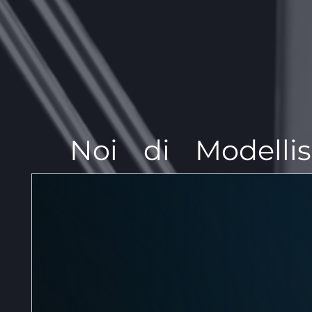
Noi di Modelli
siamo specializ
stampe in resina 
alta definizione 
ogni esigenza de