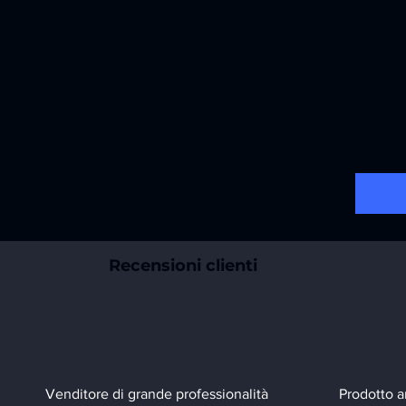
Recensioni clienti
Venditore di grande professionalità
Prodotto a